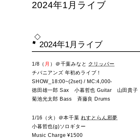
2024年1月ライブ
2024年1月ライブ
1/8（
月
）＠千葉みなと
クリッパー
チバニアンズ 年初めライブ！
SHOW_18:00~(2set) / MC:4,000-
徳田雄一郎 Sax 小暮哲也 Guitar 山田貴子 P
菊池光太郎 Bass 斉藤良 Drums
1/16（火）＠本千葉
れすとらん邪夢
小暮哲也(g)ソロギター
Music Charge ¥1500