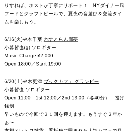
りすれば、ホストが丁寧にサポート！ NYダイナー風
フードとクラフトビールで、夏夜の音遊び＆交流タイ
ムを楽しもう。
6/16(火)＠本千葉
れすとらん邪夢
小暮哲也(g) ソロギター
Music Charge ¥2,000
Open 18:00／Start 19:00
6/20(土)＠木更津
ブックカフェ グランピー
小暮哲也 ソロギター
Open 11:00 1st 12:00／2nd 13:00（各40分） 投げ
銭制
早いもので今回で２１回を迎えます。もうすぐ２年か
ぁ〜
本棚とレトロ雑貨、看板猫に囲まれた人気カフェで月