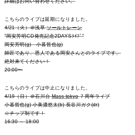
詳細はお問い合わせください。
こちらのライブは延期になりました。
4/21（火）＠浅草
ソールトレーン
”岡安芳明CD発売記念2DAYSﾗｲﾌﾞ”
岡安芳明(g) 小暮哲也(g)
師匠であり、恩人である岡安さんとのライブです。
絶対来てください！
20:00〜
こちらのライブは中止になりました。
4/19（日）＠石川台
Mass tokyo
７周年ライブ
小暮哲也(g) 小美濃悠太(b) 長谷川ガク(dr)
☆チップ制です！
16:30 ～ 18:00