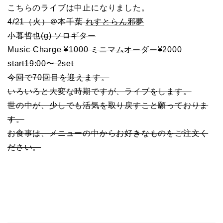
こちらのライブは中止になりました。
4/21（火）＠本千葉
れすとらん邪夢
小暮哲也(g) ソロギター
Music Charge ¥1000 ミニマムオーダー¥2000
start19:00〜 2set
今回で70回目を迎えます。
いろいろと大変な時期ですが、ライブをします。
世の中が、少しでも活気を取り戻すこと願っておりま
す。
お食事は、メニューの中からお好きなものをご注文く
ださい。