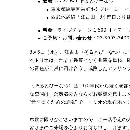
会場
：Jazz Bar そるとぴーなつ
東京都練馬区栄町4-3 グレーシーマン
西武池袋線「江古田」駅 南口より
料金
：ライブチャージ 1,500円 + テー
ご予約・お問い合わせ
：03-3993-3
8月6日（水）、江古田〈そるとぴーなつ〉に
本トリオはこれまで幾度となく共演を重ね、
の音色が自然に溶け合う、成熟したアンサン
〈そるとぴーなつ〉は1970年代から続く老
な空間は、演奏者のみならずお客様の集中力
“音を聴くための環境” で、トリオの現在地を
席数に限りがございますので、ご来店予定の
皆さまのご来場を心よりお待ち申し上げます