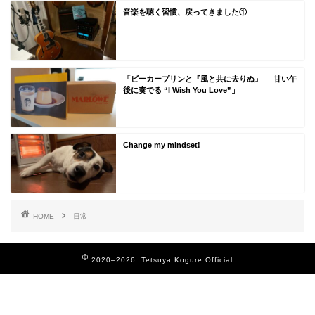
音楽を聴く習慣、戻ってきました①
「ビーカープリンと『風と共に去りぬ』──甘い午
後に奏でる “I Wish You Love”」
Change my mindset!
HOME
日常
2020–2026 Tetsuya Kogure Official